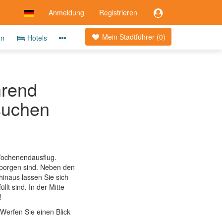
Anmeldung
Registrieren
Mein Stadtführer (
0
)
en
Hotels
hrend
esuchen
 Wochenendausflug.
erborgen sind. Neben den
inaus lassen Sie sich
lt sind. In der Mitte
!
Werfen Sie einen Blick