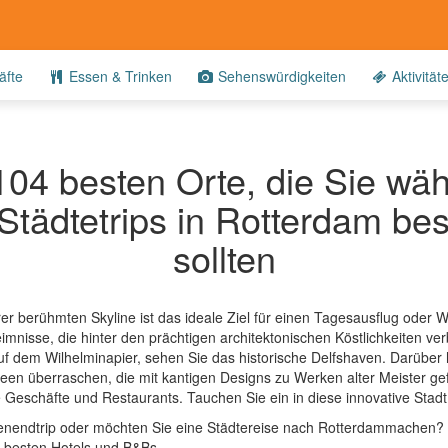
fte
Essen & Trinken
Sehenswürdigkeiten
Aktivität
104 besten Orte, die Sie wä
Städtetrips in Rotterdam b
sollten
rer berühmten Skyline ist das ideale Ziel für einen Tagesausflug oder
mnisse, die hinter den prächtigen architektonischen Köstlichkeiten v
dem Wilhelminapier, sehen Sie das historische Delfshaven. Darüber h
n überraschen, die mit kantigen Designs zu Werken alter Meister gefül
ge Geschäfte und Restaurants. Tauchen Sie ein in diese innovative Stadt
enendtrip oder möchten Sie eine Städtereise nach Rotterdammachen?
e besten Hotels und B&Bs.