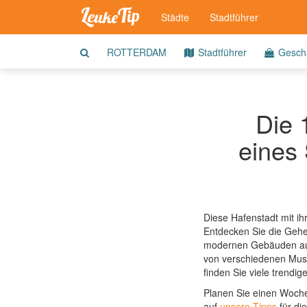
Städte
Stadtführer
ROTTERDAM
Stadtführer
Geschä
Die 
eines 
Diese Hafenstadt mit ih
Entdecken Sie die Gehei
modernen Gebäuden auf 
von verschiedenen Musee
finden Sie viele trendi
Planen Sie einen Woch
auf
unsere Tipps
für di