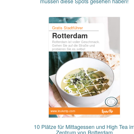
müssen diese Spots gesehen haben!
Gratis Stadtführer
Rotterdam
Rotterdam ist voller Geschmack.
Gehen Sie auf die Straße und
probieren Sie es selbst
www.leuketip.com
10 Plätze für Mittagessen und High Tea i
Zentrum von Rotterdam