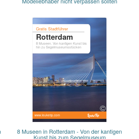
Modeliebhaber nicht verpassen sollten
Gratis Stadtführer
Rotterdam
8 Museen. Von kantigen Kunst bis
hin zu Segelmuseumsstücken
www.leuketip.com
m
8 Museen in Rotterdam - Von der kantigen
Kunst bis zum Segelmuseum