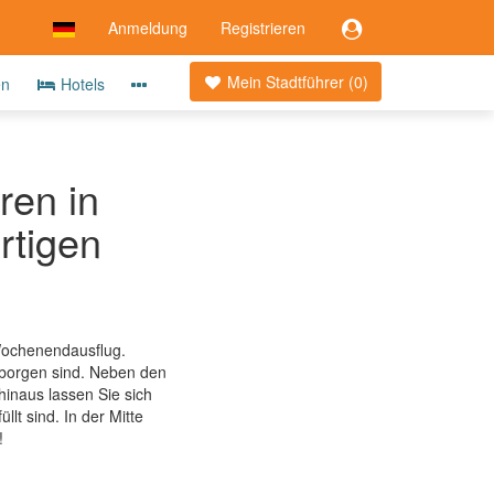
Anmeldung
Registrieren
Mein Stadtführer (
0
)
en
Hotels
ren in
rtigen
 Wochenendausflug.
erborgen sind. Neben den
inaus lassen Sie sich
lt sind. In der Mitte
!