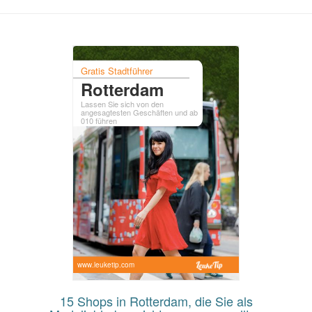
Gratis Stadtführer
Rotterdam
Lassen Sie sich von den
angesagtesten Geschäften und ab
010 führen
www.leuketip.com
15 Shops in Rotterdam, die Sie als