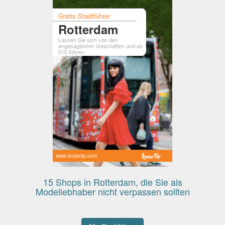
Gratis Stadtführer
Rotterdam
Lassen Sie sich von den
angesagtesten Geschäften und ab
010 führen
www.leuketip.com
15 Shops in Rotterdam, die Sie als
Modeliebhaber nicht verpassen sollten