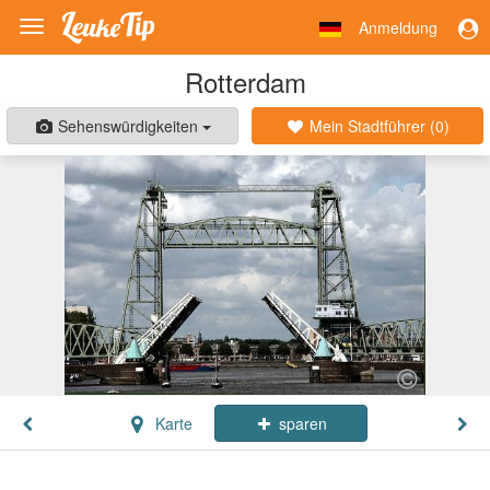
Anmeldung
Toggle
navigation
Rotterdam
Sehenswürdigkeiten
Mein Stadtführer (
0
)
Karte
sparen