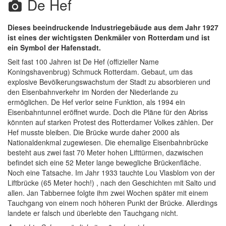
De Hef
Dieses beeindruckende Industriegebäude aus dem Jahr 1927
ist eines der wichtigsten Denkmäler von Rotterdam und ist
ein Symbol der Hafenstadt.
Seit fast 100 Jahren ist De Hef (offizieller Name
Koningshavenbrug) Schmuck Rotterdam. Gebaut, um das
explosive Bevölkerungswachstum der Stadt zu absorbieren und
den Eisenbahnverkehr im Norden der Niederlande zu
ermöglichen. De Hef verlor seine Funktion, als 1994 ein
Eisenbahntunnel eröffnet wurde. Doch die Pläne für den Abriss
könnten auf starken Protest des Rotterdamer Volkes zählen. Der
Hef musste bleiben. Die Brücke wurde daher 2000 als
Nationaldenkmal zugewiesen. Die ehemalige Eisenbahnbrücke
besteht aus zwei fast 70 Meter hohen Lifttürmen, dazwischen
befindet sich eine 52 Meter lange bewegliche Brückenfläche.
Noch eine Tatsache. Im Jahr 1933 tauchte Lou Vlasblom von der
Liftbrücke (65 Meter hoch!) , nach den Geschichten mit Salto und
allen. Jan Tabbernee folgte ihm zwei Wochen später mit einem
Tauchgang von einem noch höheren Punkt der Brücke. Allerdings
landete er falsch und überlebte den Tauchgang nicht.