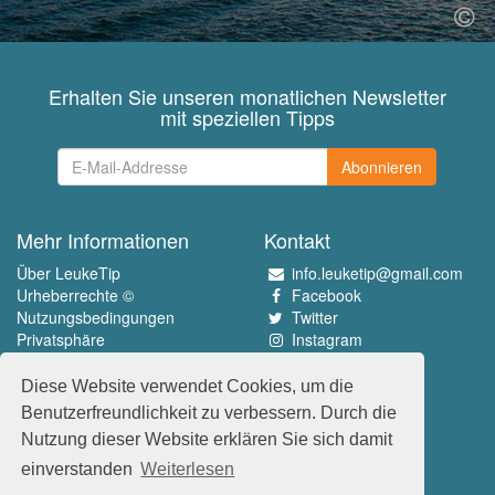
Erhalten Sie unseren monatlichen Newsletter
mit speziellen Tipps
Abonnieren
Mehr Informationen
Kontakt
Über LeukeTip
info.leuketip@gmail.com
Urheberrechte ©
Facebook
Nutzungsbedingungen
Twitter
Privatsphäre
Instagram
Pinterest
Diese Website verwendet Cookies, um die
Erleben Sie das Beste
Benutzerfreundlichkeit zu verbessern. Durch die
www.leuketip.nl
Nutzung dieser Website erklären Sie sich damit
www.leuketip.com
einverstanden
Weiterlesen
www.leuketip.de