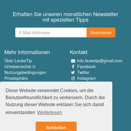
Erhalten Sie unseren monatlichen Newsletter
mit speziellen Tipps
Abonnieren
Mehr Informationen
Kontakt
Über LeukeTip
info.leuketip@gmail.com
Urheberrechte ©
Facebook
Nutzungsbedingungen
Twitter
Privatsphäre
Instagram
Pinterest
Diese Website verwendet Cookies, um die
Erleben Sie das Beste
Benutzerfreundlichkeit zu verbessern. Durch die
www.leuketip.nl
Nutzung dieser Website erklären Sie sich damit
www.leuketip.com
einverstanden
Weiterlesen
www.leuketip.de
www.leuketip.fr
Schließen