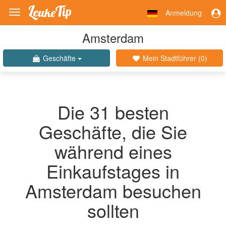
Anmeldung
Toggle
navigation
Amsterdam
Geschäfte
Mein Stadtführer (
0
)
Die 31 besten
Geschäfte, die Sie
während eines
Einkaufstages in
Amsterdam besuchen
sollten