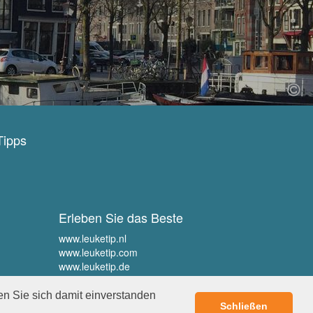
Tipps
Erleben Sie das Beste
www.leuketip.nl
www.leuketip.com
www.leuketip.de
www.leuketip.fr
en Sie sich damit einverstanden
Schließen