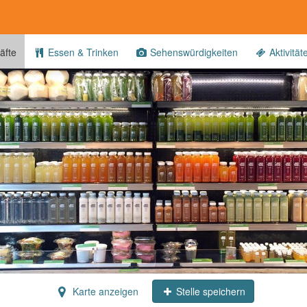
äfte
Essen & Trinken
Sehenswürdigkeiten
Aktivität
Karte anzeigen
Stelle speichern