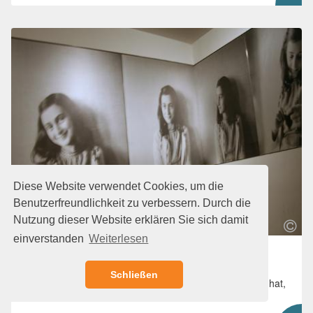
Diese Website verwendet Cookies, um die
Benutzerfreundlichkeit zu verbessern. Durch die
Nutzung dieser Website erklären Sie sich damit
einverstanden
Weiterlesen
Anne Frank Huis
Vom Versteck zum Museum. Sehen und erleben Sie die
Schließen
geheime Annexe, den Ort, wo sich Anne Frank versteckt hat,
und erfahren Sie mehr über ihre Geschichte.