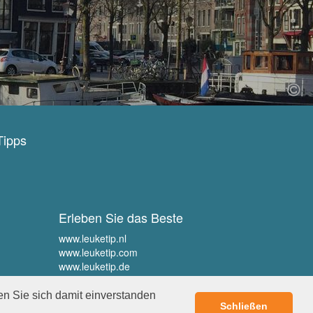
Tipps
Erleben Sie das Beste
www.leuketip.nl
www.leuketip.com
www.leuketip.de
www.leuketip.fr
en Sie sich damit einverstanden
Schließen