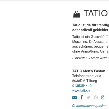
TATIO 
Tatio ist da für trend
oder stilvoll gekleidet
Tatio ist ein Geschäft 
Moschino, D. Alessandr
aus schönen, bequemen S
ohne Anmaßung. Genau 
Einkaufen - Modekleid
TATIO Men's Fasion
Telefoonstraat 36a
5038DM
Tilburg
0135354412
www.tatio.nl
Informationsquellen