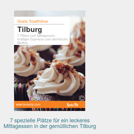
Gratis Stadtführer
Tilburg
7 Plätze zum Mittagessen,
kräftiger Espresso und ofenfrische
Muffins
www.leuketip.com
7 spezielle Plätze für ein leckeres
Mittagessen in der gemütlichen Tilburg