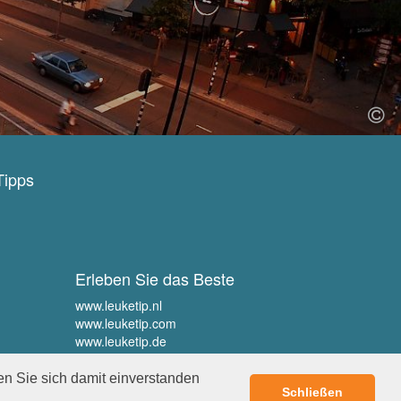
Tipps
Erleben Sie das Beste
www.leuketip.nl
www.leuketip.com
www.leuketip.de
www.leuketip.fr
en Sie sich damit einverstanden
Schließen