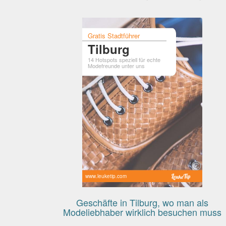
Gratis Stadtführer
Tilburg
14 Hotspots speziell für echte
Modefreunde unter uns
www.leuketip.com
Geschäfte in Tilburg, wo man als
Modeliebhaber wirklich besuchen muss