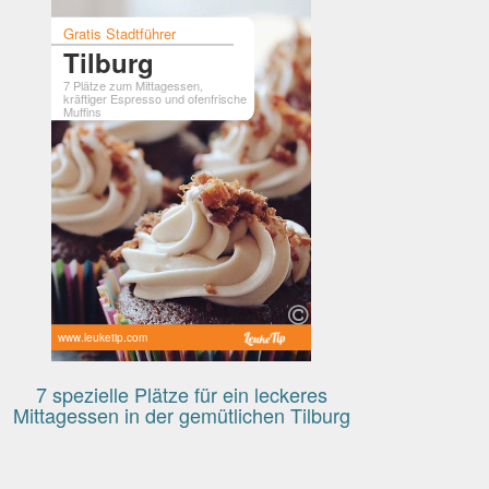
Gratis Stadtführer
Tilburg
7 Plätze zum Mittagessen,
kräftiger Espresso und ofenfrische
Muffins
www.leuketip.com
7 spezielle Plätze für ein leckeres
Mittagessen in der gemütlichen Tilburg