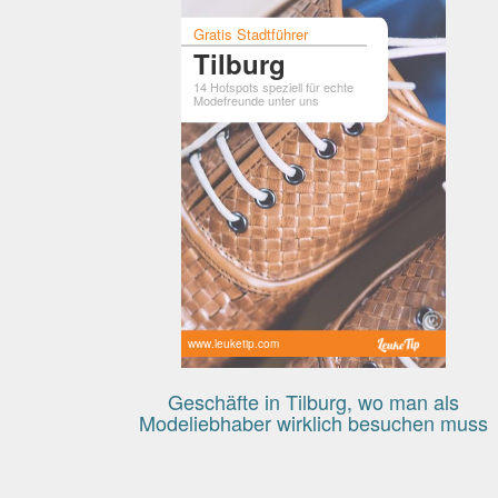
Gratis Stadtführer
Tilburg
14 Hotspots speziell für echte
Modefreunde unter uns
www.leuketip.com
Geschäfte in Tilburg, wo man als
Modeliebhaber wirklich besuchen muss