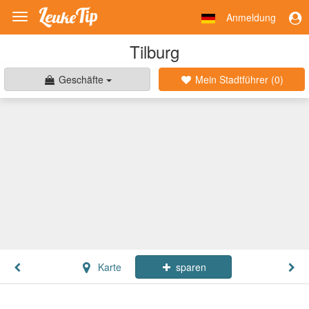
Anmeldung
Toggle
navigation
Tilburg
Geschäfte
Mein Stadtführer (
0
)
Karte
sparen