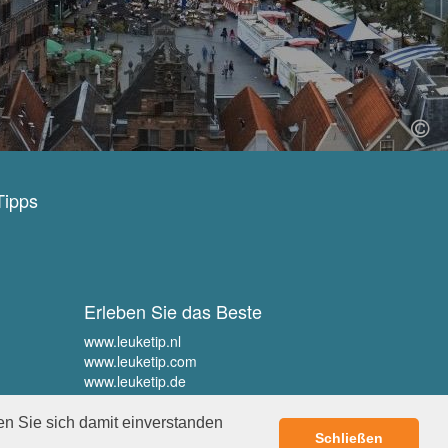
Tipps
Erleben Sie das Beste
www.leuketip.nl
www.leuketip.com
www.leuketip.de
www.leuketip.fr
en Sie sich damit einverstanden
Schließen