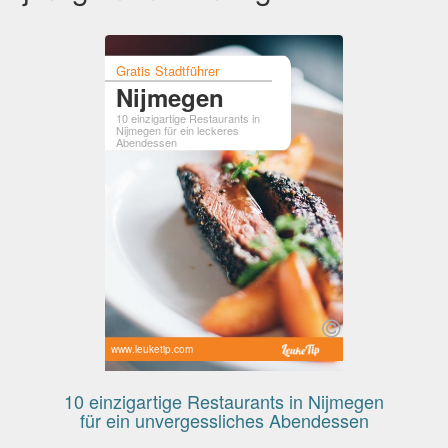
Gratis Stadtführer
Nijmegen
10 einzigartige Restaurants in
Nijmegen für ein leckeres
Abendessen
www.leuketip.com
n
10 einzigartige Restaurants in Nijmegen
für ein unvergessliches Abendessen