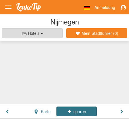
Anmeldung
Toggle
navigation
Nijmegen
Hotels
Mein Stadtführer (
0
)
Karte
sparen