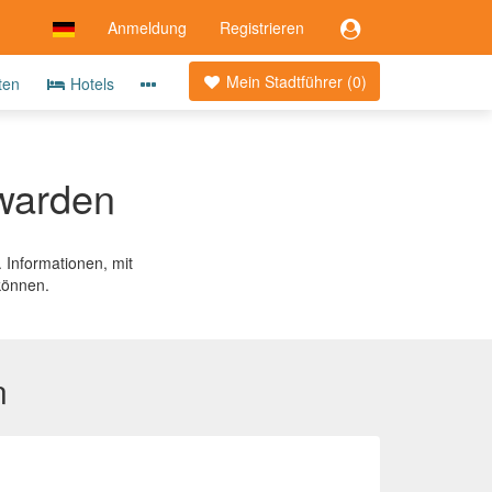
Anmeldung
Registrieren
Mein Stadtführer (
0
)
ten
Hotels
uwarden
. Informationen, mit
können.
n