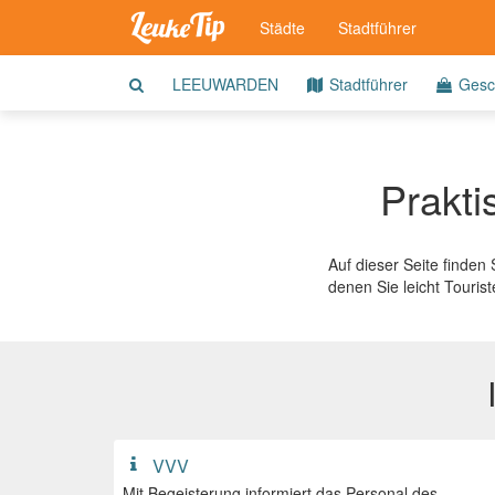
Städte
Stadtführer
LEEUWARDEN
Stadtführer
Gesc
Prakti
Auf dieser Seite finden
denen Sie leicht Touris
VVV
Mit Begeisterung informiert das Personal des