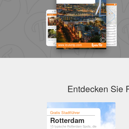
www.leuketip.com
Entdecken Sie R
Gratis Stadtführer
Rotterdam
15 typische Rotterdam Spots, die