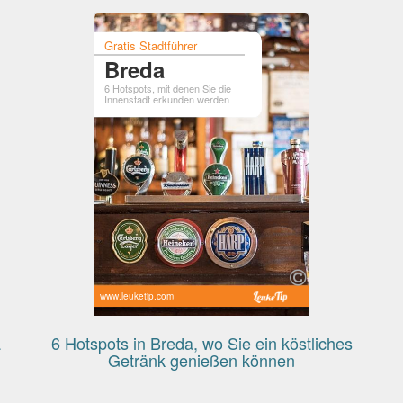
Gratis Stadtführer
Breda
6 Hotspots, mit denen Sie die
Innenstadt erkunden werden
www.leuketip.com
a
6 Hotspots in Breda, wo Sie ein köstliches
Getränk genießen können