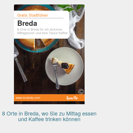
Gratis Stadtführer
Breda
8 Orte in Breda für ein leckeres
Mittagessen und eine Tasse Kaffee
www.leuketip.com
8 Orte in Breda, wo Sie zu Mittag essen
und Kaffee trinken können