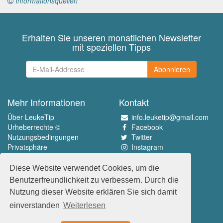
Informationsquellen
Erhalten Sie unseren monatlichen Newsletter
mit speziellen Tipps
Abonnieren
Mehr Informationen
Kontakt
Über LeukeTip
info.leuketip@gmail.com
Urheberrechte ©
Facebook
Nutzungsbedingungen
Twitter
Privatsphäre
Instagram
Pinterest
Diese Website verwendet Cookies, um die
Erleben Sie das Beste
Benutzerfreundlichkeit zu verbessern. Durch die
www.leuketip.nl
Nutzung dieser Website erklären Sie sich damit
www.leuketip.com
einverstanden
Weiterlesen
www.leuketip.de
www.leuketip.fr