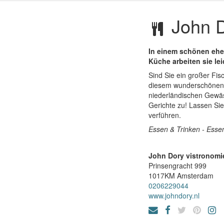
John D
In einem schönen ehem
Küche arbeiten sie le
Sind Sie ein großer Fi
diesem wunderschönen L
niederländischen Gewäs
Gerichte zu! Lassen Si
verführen.
Essen & Trinken - Esse
John Dory vistronomi
Prinsengracht 999
1017KM
Amsterdam
0206229044
www.johndory.nl