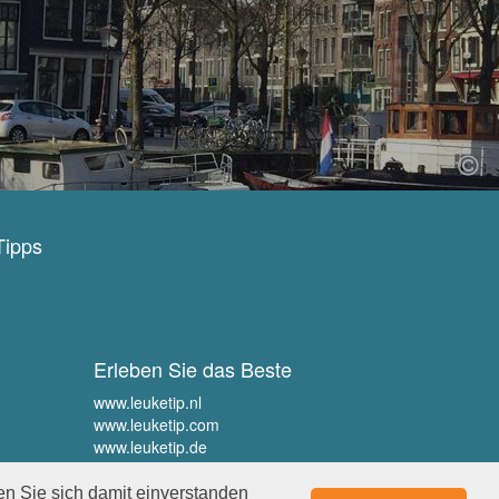
Tipps
Erleben Sie das Beste
www.leuketip.nl
www.leuketip.com
www.leuketip.de
www.leuketip.fr
en Sie sich damit einverstanden