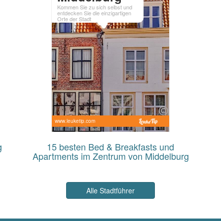
Kommen Sie zu sich selbst und
entdecken Sie die einzigartigen
Orte der Stadt
www.leuketip.com
g
15 besten Bed & Breakfasts und
Apartments im Zentrum von Middelburg
Alle Stadtführer