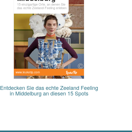
15 einzigartige Orte, an denen Sie
das echte Zeeland-Feeling erleben
www.leuketip.com
Entdecken Sie das echte Zeeland Feeling
in Middelburg an diesen 15 Spots