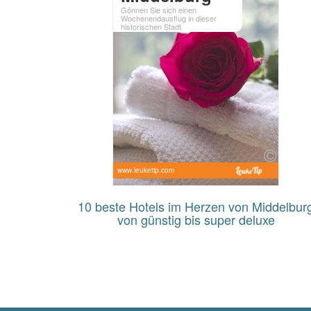
Gönnen Sie sich einen
Wochenendausflug in dieser
historischen Stadt
www.leuketip.com
10 beste Hotels im Herzen von Middelbur
von günstig bis super deluxe