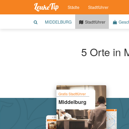
Städte
Stadtführer
MIDDELBURG
Stadtführer
Gesch
5 Orte in 
Gratis Stadtführer
Middelburg