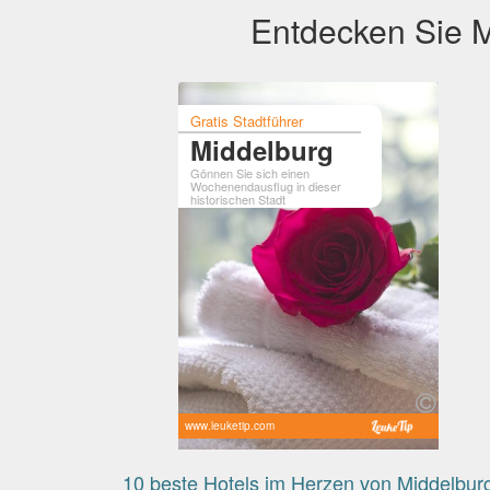
Entdecken Sie M
Gratis Stadtführer
Middelburg
Gönnen Sie sich einen
Wochenendausflug in dieser
historischen Stadt
www.leuketip.com
10 beste Hotels im Herzen von Middelbur