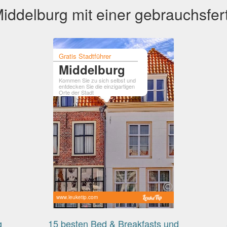
iddelburg mit einer gebrauchsfert
Gratis Stadtführer
Middelburg
Kommen Sie zu sich selbst und
entdecken Sie die einzigartigen
Orte der Stadt
www.leuketip.com
g
15 besten Bed & Breakfasts und