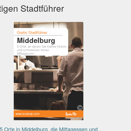
igen Stadtführer
Gratis Stadtführer
Middelburg
5 Orte, an denen Sie Kaffee trinken
und schmecken feines
Mittagessen
www.leuketip.com
5 Orte in Middelburg, die Mittagessen und