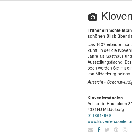
Kloven
Früher ein Schießsta
schönen Blick über d
Das 1607 erbaute monum
Zunft, in der die Klove
Jahre als Gasthaus und 
Ausstellungsfläche. Der
oben werden Sie mit ei
von Middelburg belohnt
Aussicht - Sehenswürdig
Kloveniersdoelen
Achter de Houttuinen 3
4331NJ
Middelburg
0118644969
www.kloveniersdoelen.n