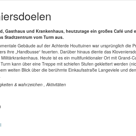
iersdoelen
nd, Gasthaus und Krankenhaus, heutzutage ein großes Café und e
as Stadtzentrum vom Turm aus.
entale Gebäude auf der Achterde Houttuinen war ursprünglich die Pr
niers ihre „Handbusse“ feuerten. Darüber hinaus diente das Kloveniersd
Militärkrankenhaus. Heute ist es ein multifunktionaler Ort mit Grand-C
 Turm kann über eine Treppe mit schiefen Stufen geklettert werden (ni
nem weiten Blick über die berühmte Einkaufsstraße Langeviele und den
.
keiten & wahrzeichen , Aktivitäten
0
l