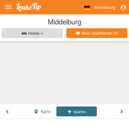
Anmeldung
Toggle
navigation
Middelburg
Hotels
Mein Stadtführer (
0
)
Karte
sparen