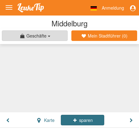
Anmeldung
Toggle
navigation
Middelburg
Geschäfte
Mein Stadtführer (
0
)
Karte
sparen