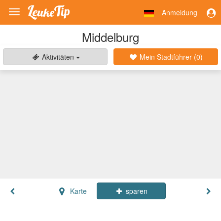
Anmeldung
Toggle
navigation
Middelburg
Aktivitäten
Mein Stadtführer (
0
)
Karte
sparen