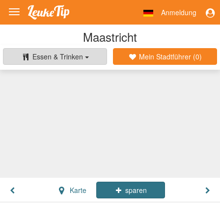
Anmeldung
Toggle
navigation
Maastricht
Essen & Trinken
Mein Stadtführer (
0
)
Karte
sparen