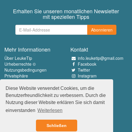
Erhalten Sie unseren monatlichen Newsletter
mit speziellen Tipps
Abonnieren
Mehr Informationen
Kontakt
Über LeukeTip
info.leuketip@gmail.com
Urheberrechte ©
Facebook
Nutzungsbedingungen
Twitter
Privatsphäre
Instagram
Pinterest
Diese Website verwendet Cookies, um die
Erleben Sie das Beste
Benutzerfreundlichkeit zu verbessern. Durch die
www.leuketip.nl
Nutzung dieser Website erklären Sie sich damit
www.leuketip.com
einverstanden
Weiterlesen
www.leuketip.de
www.leuketip.fr
Schließen