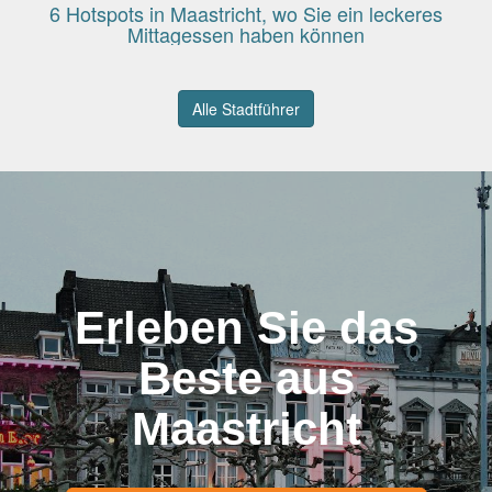
6 Hotspots in Maastricht, wo Sie ein leckeres
Mittagessen haben können
Alle Stadtführer
Erleben Sie das
Beste aus
Maastricht