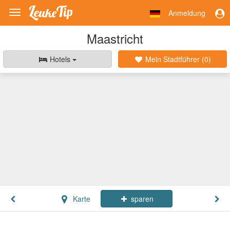
Anmeldung
Toggle
navigation
Maastricht
Hotels
Mein Stadtführer (
0
)
Karte
sparen