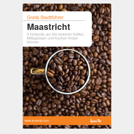
Gratis Stadtführer
Maastricht
6 Hotspots, wo Sie leckeren Kaffee,
Mittagessen und Kuchen finden
können
www.leuketip.com