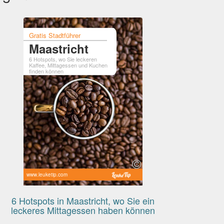
Gratis Stadtführer
Maastricht
6 Hotspots, wo Sie leckeren
Kaffee, Mittagessen und Kuchen
finden können
www.leuketip.com
6 Hotspots in Maastricht, wo Sie ein
leckeres Mittagessen haben können