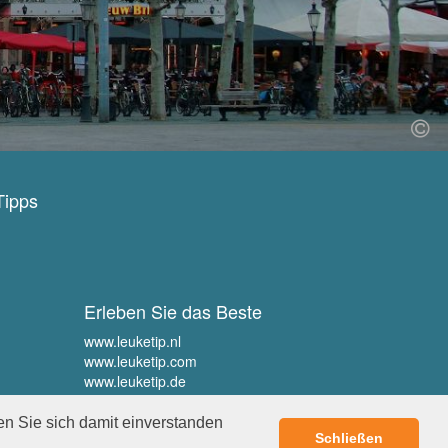
Tipps
Erleben Sie das Beste
www.leuketip.nl
www.leuketip.com
www.leuketip.de
www.leuketip.fr
en Sie sich damit einverstanden
Schließen