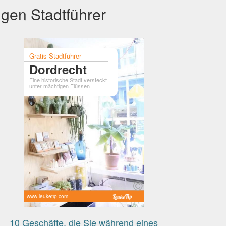
igen Stadtführer
Gratis Stadtführer
Dordrecht
Eine historische Stadt versteckt
unter mächtigen Flüssen
www.leuketip.com
10 Geschäfte, die Sie während eines