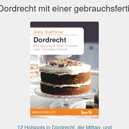
ordrecht mit einer gebrauchsfert
Gratis Stadtführer
Dordrecht
Eine historische Stadt versteckt
unter mächtigen Flüssen
www.leuketip.com
12 Hotspots in Dordrecht, die Mittag- und