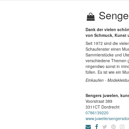
Senger
Dank der vielen schö
von Schmuck, Kunst u
Seit 1972 sind die viele
Schaufenster einen Muse
Sammlerstücke und Ute
verschiedene Themen ge
nirgendwo sonst in min
füllen. Es ist wie ein
Einkaufen - Modekleid
Sengers juwelen, kuns
Voorstraat 389
3311CT
Dordrecht
0786139220
www.juweliersengersdor