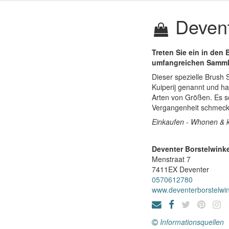
Devent
Treten Sie ein in den
umfangreichen Sammlu
Dieser spezielle Brush 
Kuiperij genannt und ha
Arten von Größen. Es sc
Vergangenheit schmeckt
Einkaufen - Whonen & k
Deventer Borstelwinke
Menstraat 7
7411EX
Deventer
0570612780
www.deventerborstelwin
Informationsquellen