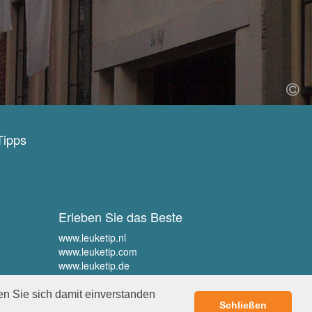
Tipps
Erleben Sie das Beste
www.leuketip.nl
www.leuketip.com
www.leuketip.de
www.leuketip.fr
en Sie sich damit einverstanden
Schließen