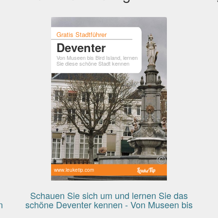
Gratis Stadtführer
Deventer
Von Museen bis Bird Island, lernen
Sie diese schöne Stadt kennen
www.leuketip.com
Schauen Sie sich um und lernen Sie das
n
schöne Deventer kennen - Von Museen bis
Bird Island