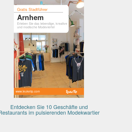
Gratis Stadtführer
Arnhem
Erleben Sie das lebendige, kreative
und modische Modeviertel
www.leuketip.com
Entdecken Sie 10 Geschäfte und
Restaurants im pulsierenden Modekwartier
in Arnheim