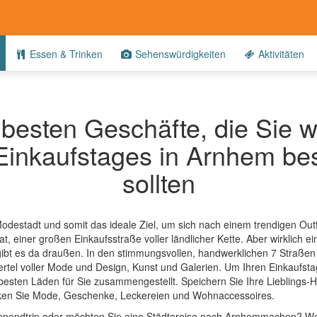
Essen & Trinken
Sehenswürdigkeiten
Aktivitäten
 besten Geschäfte, die Sie 
Einkaufstages in Arnhem b
sollten
odestadt und somit das ideale Ziel, um sich nach einem trendigen Outf
aat, einer großen Einkaufsstraße voller ländlicher Kette. Aber wirklich ei
gibt es da draußen. In den stimmungsvollen, handwerklichen 7 Straße
rtel voller Mode und Design, Kunst und Galerien. Um Ihren Einkaufsta
besten Läden für Sie zusammengestellt. Speichern Sie Ihre Lieblings-H
cken Sie Mode, Geschenke, Leckereien und Wohnaccessoires.
enendtrip oder möchten Sie eine Städtereise nach Arnhemmachen?
We