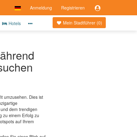
Anmeldung
Registrieren
Mein Stadtführer (
0
)
Hotels
während
esuchen
it umzusehen. Dies ist
nzigartige
n und dem trendigen
g zu einem Erfolg zu
otspots auf Ihrem
rfen Sie einen Blick auf