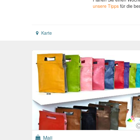
unsere Tipps
für die be
Karte
Maii