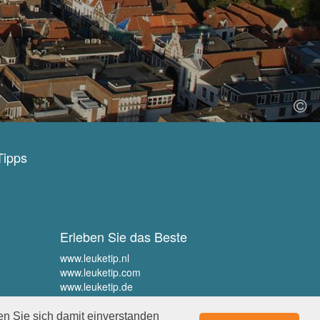
Tipps
Erleben Sie das Beste
www.leuketip.nl
www.leuketip.com
www.leuketip.de
www.leuketip.fr
en Sie sich damit einverstanden