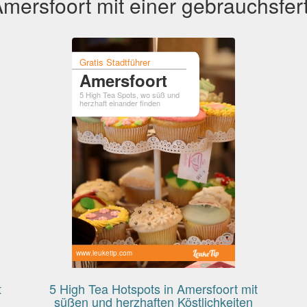
mersfoort mit einer gebrauchsfert
Gratis Stadtführer
Amersfoort
5 High Tea Spots, wo süß und
herzhaft einander finden
www.leuketip.com
t
5 High Tea Hotspots in Amersfoort mit
süßen und herzhaften Köstlichkeiten