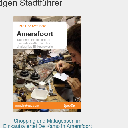
igen Stadtführer
Gratis Stadtführer
Amersfoort
Tauschen Sie die großen
Einkaufsstraßen für das
einzigartige Einkaufsviertel
www.leuketip.com
Shopping und Mittagessen im
Einkaufsviertel De Kamp in Amersfoort