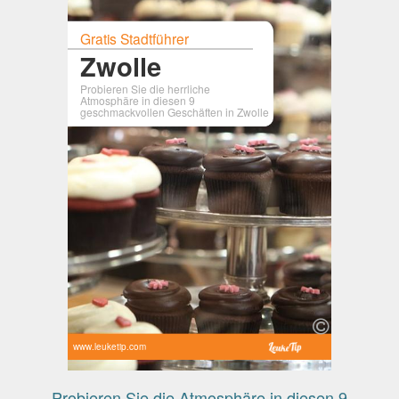
Gratis Stadtführer
Zwolle
Probieren Sie die herrliche
Atmosphäre in diesen 9
geschmackvollen Geschäften in Zwolle
www.leuketip.com
Probieren Sie die Atmosphäre in diesen 9