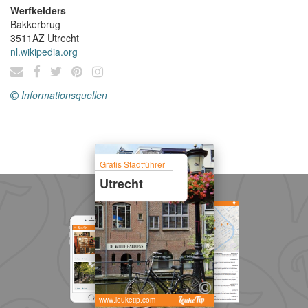
Werfkelders
Bakkerbrug
3511AZ
Utrecht
nl.wikipedia.org
Informationsquellen
Gratis Stadtführer
Utrecht
www.leuketip.com