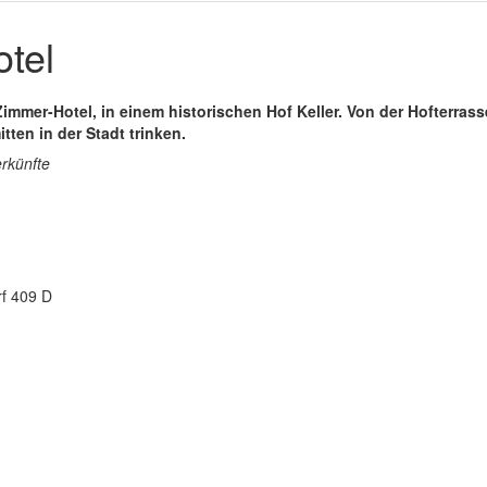
tel
-Zimmer-Hotel, in einem historischen Hof Keller. Von der Hofterras
tten in der Stadt trinken.
erkünfte
f 409 D