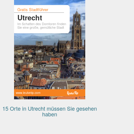
Gratis Stadtführer
Utrecht
Im Schatten des Domtoren finden
Sie eine große, gemütliche Stadt
www.leuketip.com
15 Orte in Utrecht müssen Sie gesehen
haben