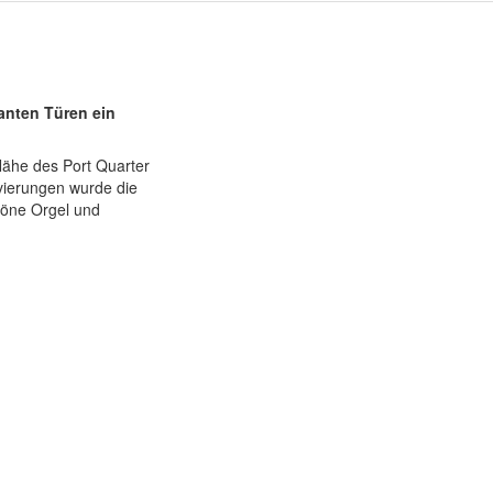
santen Türen ein
r Nähe des Port Quarter
ovierungen wurde die
höne Orgel und