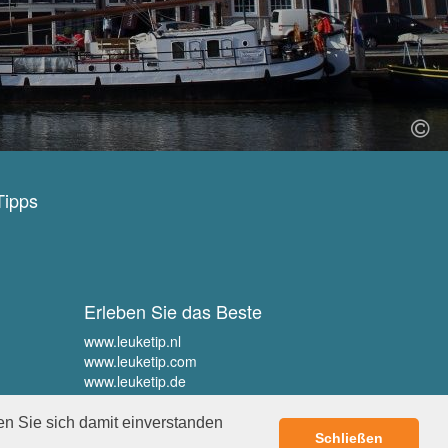
Tipps
Erleben Sie das Beste
www.leuketip.nl
www.leuketip.com
www.leuketip.de
www.leuketip.fr
en Sie sich damit einverstanden
Schließen