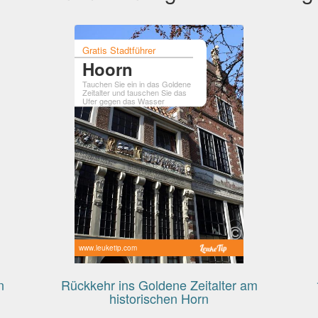
Gratis Stadtführer
Hoorn
Tauchen Sie ein in das Goldene
Zeitalter und tauschen Sie das
Ufer gegen das Wasser
www.leuketip.com
n
Rückkehr ins Goldene Zeitalter am
historischen Horn