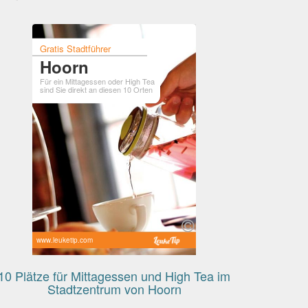
Gratis Stadtführer
Hoorn
Für ein Mittagessen oder High Tea
sind Sie direkt an diesen 10 Orten
www.leuketip.com
10 Plätze für Mittagessen und High Tea im
Stadtzentrum von Hoorn