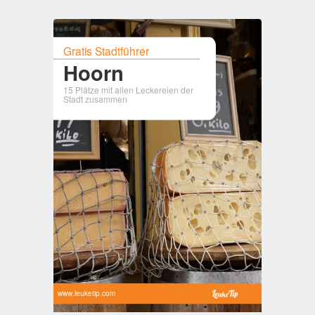
Gratis Stadtführer
Hoorn
15 Plätze mit allen Leckereien der
Stadt zusammen
www.leuketip.com