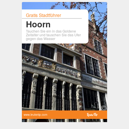
Gratis Stadtführer
Hoorn
Tauchen Sie ein in das Goldene
Zeitalter und tauschen Sie das Ufer
gegen das Wasser
www.leuketip.com