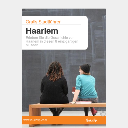
Gratis Stadtführer
Haarlem
Erleben Sie die Geschichte von
Haarlem in diesen 8 einzigartigen
Museen
www.leuketip.com