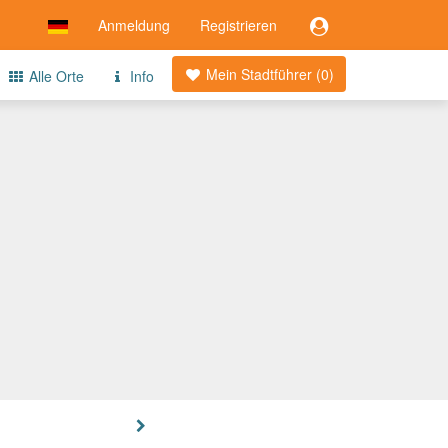
Anmeldung
Registrieren
Mein Stadtführer (
0
)
Alle Orte
Info