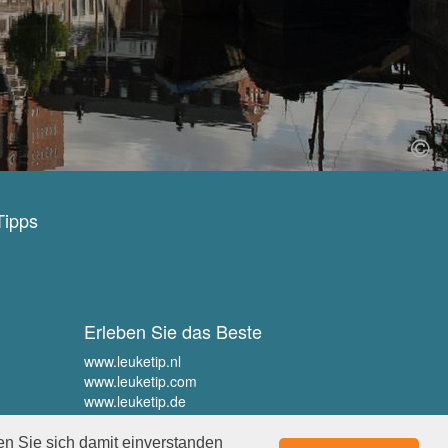
Tipps
Erleben Sie das Beste
www.leuketip.nl
www.leuketip.com
www.leuketip.de
www.leuketip.fr
en Sie sich damit einverstanden