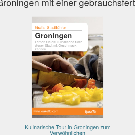
roningen mit einer gebrauchsfert
Gratis Stadtführer
Groningen
Lernen Sie die kulinarische Seite
dieser Stadt mit Geschmack
kennen
www.leuketip.com
Kulinarische Tour in Groningen zum
Verwöhnlichen