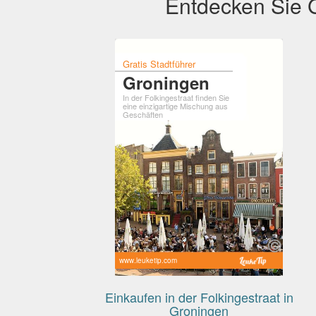
Entdecken Sie G
Gratis Stadtführer
Groningen
In der Folkingestraat finden Sie
eine einzigartige Mischung aus
Geschäften
www.leuketip.com
Einkaufen in der Folkingestraat in
Groningen