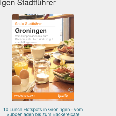
igen Stadtführer
Gratis Stadtführer
Groningen
Vom Suppenladen bis zum
Bäckereicafé, hier sind Sie gut
zum Mittagessen
www.leuketip.com
10 Lunch Hotspots in Groningen - vom
Suppenladen bis zum Bäckereicafé