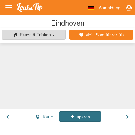
Anmeldung
Toggle
navigation
Eindhoven
Essen & Trinken
Mein Stadtführer (
0
)
Karte
sparen