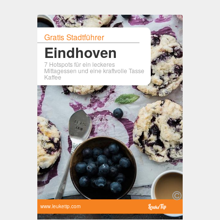
Gratis Stadtführer
Eindhoven
7 Hotspots für ein leckeres
Mittagessen und eine kraftvolle Tasse
Kaffee
www.leuketip.com