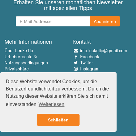
Erhalten Sie unseren monatlichen Newsletter
mit speziellen Tipps
Abonnieren
Mehr Informationen
Kontakt
Über LeukeTip
info.leuketip@gmail.com
Urheberrechte ©
Facebook
Nutzungsbedingungen
Twitter
Privatsphäre
Instagram
Pinterest
Diese Website verwendet Cookies, um die
Erleben Sie das Beste
Benutzerfreundlichkeit zu verbessern. Durch die
www.leuketip.nl
Nutzung dieser Website erklären Sie sich damit
www.leuketip.com
einverstanden
Weiterlesen
www.leuketip.de
www.leuketip.fr
Schließen