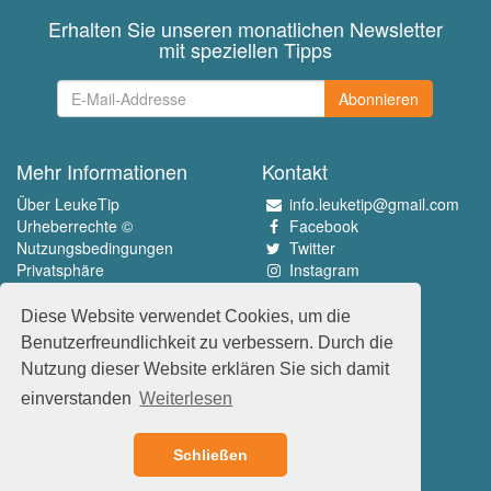
Erhalten Sie unseren monatlichen Newsletter
mit speziellen Tipps
Abonnieren
Mehr Informationen
Kontakt
Über LeukeTip
info.leuketip@gmail.com
Urheberrechte ©
Facebook
Nutzungsbedingungen
Twitter
Privatsphäre
Instagram
Pinterest
Diese Website verwendet Cookies, um die
Erleben Sie das Beste
Benutzerfreundlichkeit zu verbessern. Durch die
www.leuketip.nl
Nutzung dieser Website erklären Sie sich damit
www.leuketip.com
einverstanden
Weiterlesen
www.leuketip.de
www.leuketip.fr
Schließen