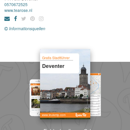
0570672525
www.tearose.nl
Informationsquellen
Gratis Stadtführer
Deventer
www.leuketip.com