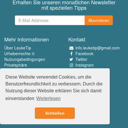
Erhalten Sie unseren monatlichen Newsletter
mit speziellen Tipps
Abonnieren
Mehr Informationen
Kontakt
Über LeukeTip
info.leuketip@gmail.com
Urheberrechte ©
Facebook
Nutzungsbedingungen
Twitter
Privatsphäre
Instagram
Pinterest
Diese Website verwendet Cookies, um die
Erleben Sie das Beste
Benutzerfreundlichkeit zu verbessern. Durch die
www.leuketip.nl
Nutzung dieser Website erklären Sie sich damit
www.leuketip.com
einverstanden
Weiterlesen
www.leuketip.de
www.leuketip.fr
Schließen