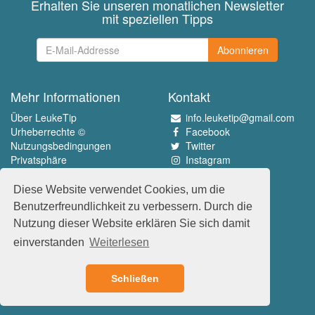
Erhalten Sie unseren monatlichen Newsletter
mit speziellen Tipps
Abonnieren
Mehr Informationen
Kontakt
Über LeukeTip
info.leuketip@gmail.com
Urheberrechte ©
Facebook
Nutzungsbedingungen
Twitter
Privatsphäre
Instagram
Pinterest
Diese Website verwendet Cookies, um die
Erleben Sie das Beste
Benutzerfreundlichkeit zu verbessern. Durch die
www.leuketip.nl
Nutzung dieser Website erklären Sie sich damit
www.leuketip.com
einverstanden
Weiterlesen
www.leuketip.de
www.leuketip.fr
Schließen