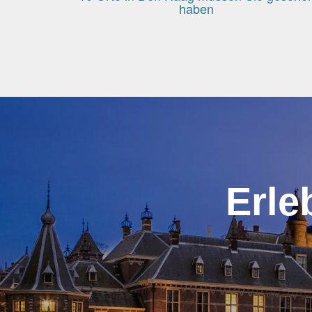
haben
Erle