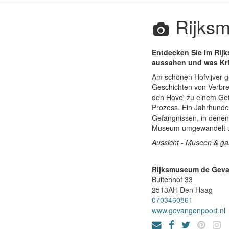
Rijksm
Entdecken Sie im Rij
aussahen und was Kr
Am schönen Hofvijver 
Geschichten von Verbre
den Hove' zu einem Gef
Prozess. Ein Jahrhunder
Gefängnissen, in denen 
Museum umgewandelt und
Aussicht - Museen & ga
Rijksmuseum de Gev
Buitenhof 33
2513AH
Den Haag
0703460861
www.gevangenpoort.nl