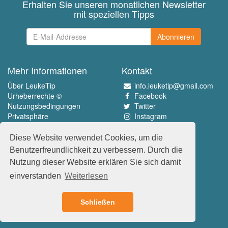
Erhalten Sie unseren monatlichen Newsletter
mit speziellen Tipps
Abonnieren
Mehr Informationen
Kontakt
Über LeukeTip
info.leuketip@gmail.com
Urheberrechte ©
Facebook
Nutzungsbedingungen
Twitter
Privatsphäre
Instagram
Pinterest
Diese Website verwendet Cookies, um die
Erleben Sie das Beste
Benutzerfreundlichkeit zu verbessern. Durch die
www.leuketip.nl
Nutzung dieser Website erklären Sie sich damit
www.leuketip.com
einverstanden
Weiterlesen
www.leuketip.de
www.leuketip.fr
Schließen