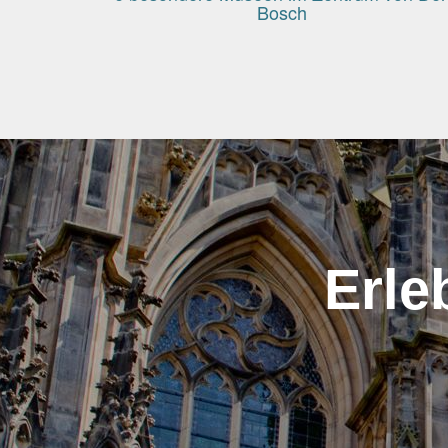
Bosch
Erle