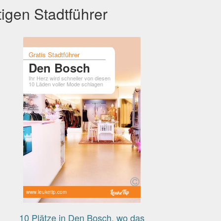
igen Stadtführer
Gratis Stadtführer
Den Bosch
Ihr Herz wird schneller von diesen
10 Läden voller Mode schlagen
www.leuketip.com
10 Plätze in Den Bosch, wo das