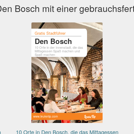
en Bosch mit einer gebrauchsfert
Gratis Stadtführer
Den Bosch
10 Orte in der Innenstadt, die das
Mittagessen Spaß machen und
Spaß machen
www.leuketip.com
n
10 Orte in Den Bosch, die das Mittagessen