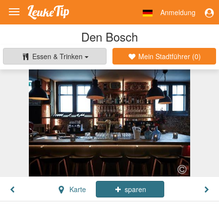
Anmeldung
Toggle
navigation
Den Bosch
Essen & Trinken
Mein Stadtführer (
0
)
Karte
sparen